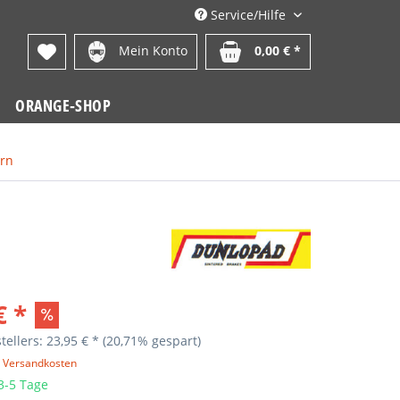
Service/Hilfe
Mein Konto
0,00 € *
ORANGE-SHOP
rn
€ *
tellers: 23,95 € *
(20,71% gespart)
. Versandkosten
 3-5 Tage