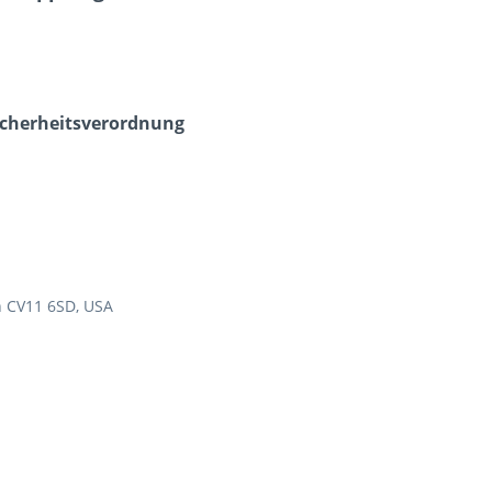
icherheits­verordnung
n CV11 6SD, USA