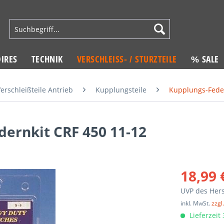
IRES
TECHNIK
VERSCHLEISS- / STURZTEILE
% SALE
erschleißteile Antrieb
Kupplungsteile
Kupplungs-Fede
rnkit CRF 450 11-12
18,99 
UVP des Hers
inkl. MwSt.
zzgl
Lieferzeit