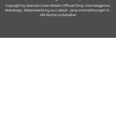
Copyright by Zweirad Center Melahn Offroad Shop,
Internetagentur,
Webdesign, Webentwicklung aus Lübeck - jamp internetlösungen
© -
Alle Rechte vorbehalten