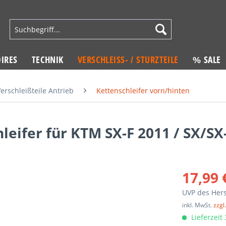
IRES
TECHNIK
VERSCHLEISS- / STURZTEILE
% SALE
erschleißteile Antrieb
Kettenschleifer vorn/hinten
eifer für KTM SX-F 2011 / SX/S
17,99 
UVP des Hers
inkl. MwSt.
zzgl
Lieferzeit