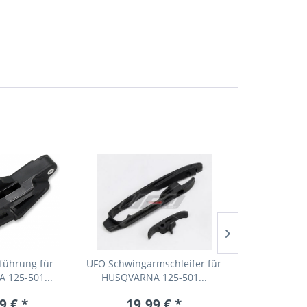
9
führung für
UFO Schwingarmschleifer für
POLI
 125-501...
HUSQVARNA 125-501...
Schwingensch
SX-F 
9 € *
19,99 € *
17,99 € *