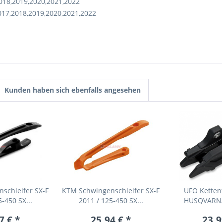
018,2019,2020,2021,2022
017,2018,2019,2020,2021,2022
Kunden haben sich ebenfalls angesehen
schleifer SX-F
KTM Schwingenschleifer SX-F
UFO Ketten
-450 SX...
2011 / 125-450 SX...
HUSQVARNA
7 € *
25,94 € *
23,9