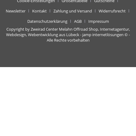
Cookie-Einstellungen
Größentabelle
Gutscheine
Newsletter
Kontakt
Zahlung und Versand
Widerrufsrecht
Datenschutzerklärung
AGB
Impressum
Copyright by Zweirad Center Melahn Offroad Shop,
Internetagentur,
Webdesign, Webentwicklung aus Lübeck - jamp internetlösungen
© -
Alle Rechte vorbehalten