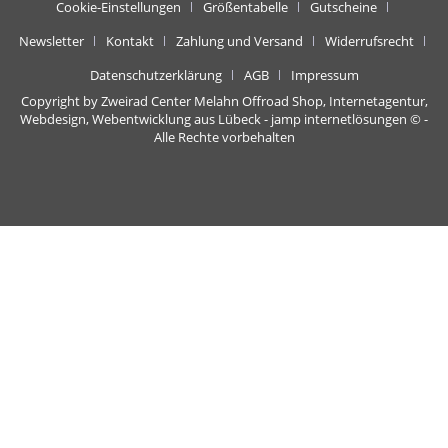
Cookie-Einstellungen
Größentabelle
Gutscheine
Newsletter
Kontakt
Zahlung und Versand
Widerrufsrecht
Datenschutzerklärung
AGB
Impressum
Copyright by Zweirad Center Melahn Offroad Shop,
Internetagentur,
Webdesign, Webentwicklung aus Lübeck - jamp internetlösungen
© -
Alle Rechte vorbehalten