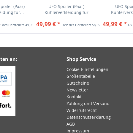
oiler (Paar)
UFO Spoiler (Paar)
UFO Spoi
idung für...
Kühlerverkleidung für
Kühlerverk
YAMAHA...
YAMA
49,99 € *
49,99 € *
49,95 € *
58,55 € *
ten an:
Shop Service
Cookie-Einstellungen
Größentabelle
Gutscheine
Newsletter
Kontakt
Zahlung und Versand
Widerrufsrecht
Datenschutzerklärung
AGB
Impressum