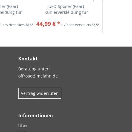
ler (Paar)
UFO Spoiler (Paar)
X-FUN Spo
leidung für
Kühlerverkleidung für
Kühlerverkl
HA...
YAMAHA...
44,99 € *
39,99 € *
58,55 € *
58,55 € *
Kontakt
Beratung unter:
offroad@melahn.de
Vertrag widerrufen
Informationen
Über