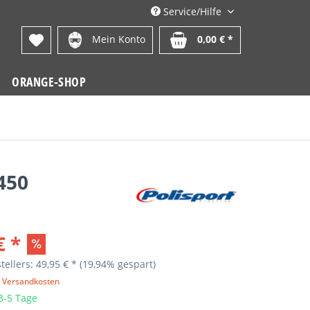
Service/Hilfe
Mein Konto
0,00 € *
ORANGE-SHOP
450
€ *
tellers: 49,95 € *
(19,94% gespart)
. Versandkosten
 3-5 Tage