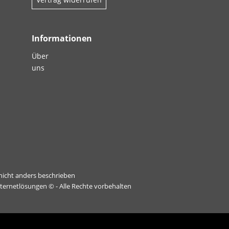
Informationen
Über
uns
icht anders beschrieben
nternetlösungen
© - Alle Rechte vorbehalten