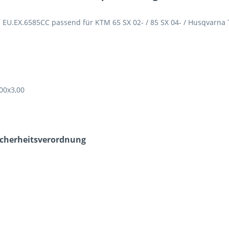
 EU.EX.6585CC passend für KTM 65 SX 02- / 85 SX 04- / Husqvarna T
00x3,00
icherheits­verordnung