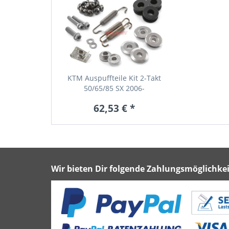
KTM Auspuffteile Kit 2-Takt
50/65/85 SX 2006-
62,53 € *
Wir bieten Dir folgende Zahlungsmöglichkei