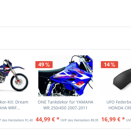
49
14
or-Kit: Dream
ONE Tankdekor für YAMAHA
UFO Federbe
AHA WRF...
WR 250/450 2007-2011
HONDA CRF 
44,99 € *
16,99 € *
91,40 € *
89,95 € *