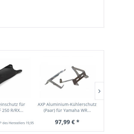
20
inschutz für
AXP Aluminium-Kühlerschutz
PARTS EUROP
250 R/RX...
(Paar) für Yamaha WR...
Gleichricht
97,99 € *
49,99 € *
19,95 € *