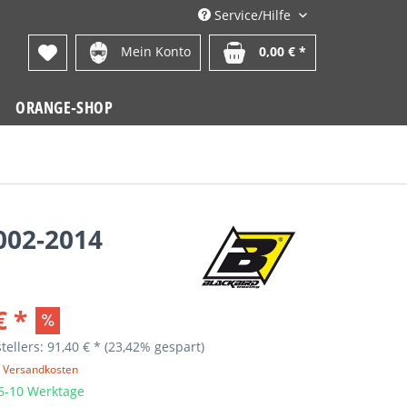
Service/Hilfe
Mein Konto
0,00 € *
ORANGE-SHOP
002-2014
€ *
tellers: 91,40 € *
(23,42% gespart)
. Versandkosten
 6-10 Werktage