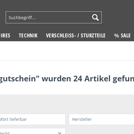
IRES
TECHNIK
VERSCHLEISS- / STURZTEILE
% SALE
"gutschein" wurden
24
Artikel gefu
ofort lieferbar
Hersteller
MELAHN
lecht