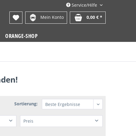
Service/Hilfe
Mein Konto
0,00 € *
ORANGE-SHOP
nden!
Sortierung:
Preis