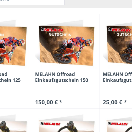
hne
oad
MELAHN Offroad
MELAHN Off
chein 125
Einkaufsgutschein 150
Einkaufsgut
Euro
Euro
150,00 € *
25,00 € *