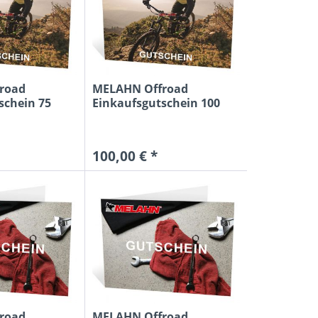
road
MELAHN Offroad
schein 75
Einkaufsgutschein 100
Euro MTB
100,00 € *
road
MELAHN Offroad