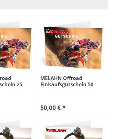
von
25,00 €
bis
150,00 €
road
MELAHN Offroad
schein 25
Einkaufsgutschein 50
Euro
50,00 € *