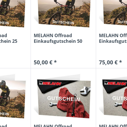
oad
MELAHN Offroad
MELAHN Off
chein 25
Einkaufsgutschein 50
Einkaufsgut
Euro MTB
Euro MTB
50,00 € *
75,00 € *
oad
MELAHN Offroad
MELAHN Off