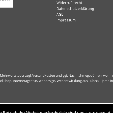
Widerrufsrecht
Datenschutzerklärung
AGB
Impressum
l. Mehrwertsteuer zzgl.
Versandkosten
und ggf. Nachnahmegebühren, wenn n
ad Shop,
Internetagentur, Webdesign, Webentwicklung aus Lübeck - jamp i
 Betrieb der Website erforderlich sind und stets gesetzt