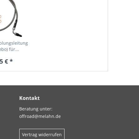
plungsleitung
bo) für...
5 € *
Kontakt
Beratung unter:
offroad@melahn.de
Vertrag widerrufen