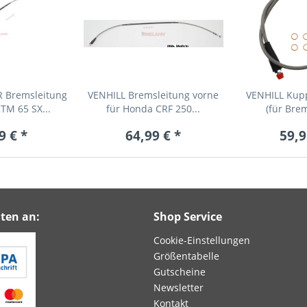
Bremsleitung
VENHILL Bremsleitung vorne
VENHILL Kup
TM 65 SX...
für Honda CRF 250...
(für Brem
9 € *
64,99 € *
59,9
ten an:
Shop Service
Cookie-Einstellungen
Größentabelle
Gutscheine
Newsletter
Kontakt