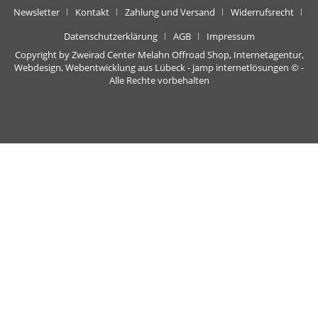
Newsletter
Kontakt
Zahlung und Versand
Widerrufsrecht
Datenschutzerklärung
AGB
Impressum
Copyright by Zweirad Center Melahn Offroad Shop,
Internetagentur,
Webdesign, Webentwicklung aus Lübeck - jamp internetlösungen
© -
Alle Rechte vorbehalten