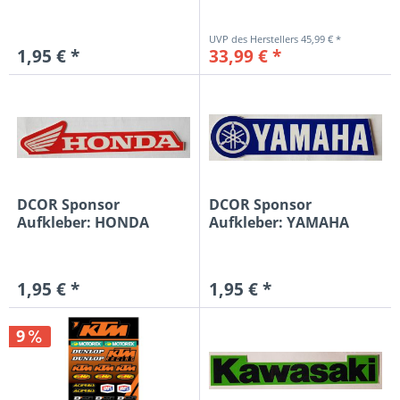
15x3,4cm,...
KTM...
45,99 € *
1,95 € *
33,99 € *
DCOR Sponsor
DCOR Sponsor
Aufkleber: HONDA
Aufkleber: YAMAHA
15x3cm, rot/weiß
15x3,9cm, blau/weiß
1,95 € *
1,95 € *
9