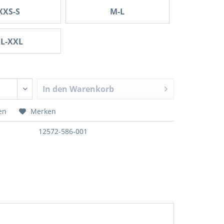
XXS-S
M-L
L-XXL
In den
Warenkorb
en
Merken
12572-586-001