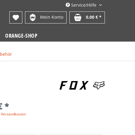
Service/Hilfe
Mein Konto
0,00 € *
ORANGE-SHOP
ubehör
€ *
. Versandkosten