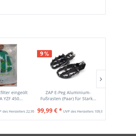
9
10
filter eingeölt
ZAP E-Peg Aluminium-
TWIN-AIR Lu
 YZF 450...
Fußrasten (Paar) für Stark...
Triumph TF 2
99,99 € *
16,99 € *
22,95 € *
109,95 € *