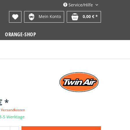
Service/Hilfe
Mein Konto
0,00 € *
ORANGE-SHOP
€ *
. Versandkosten
 3-5 Werktage