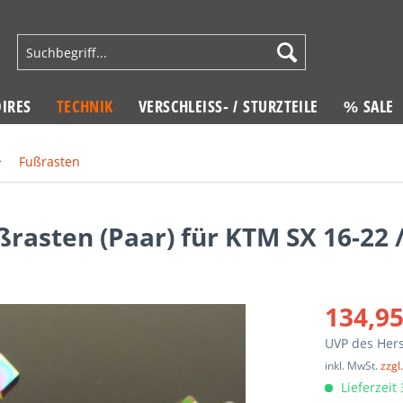
IRES
TECHNIK
VERSCHLEISS- / STURZTEILE
% SALE
Fußrasten
asten (Paar) für KTM SX 16-22 /
134,95
UVP des Hers
inkl. MwSt.
zzgl
Lieferzeit