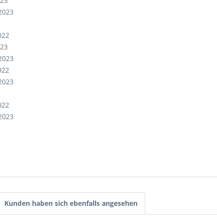
023
2023
022
023
2023
022
2023
022
2023
Kunden haben sich ebenfalls angesehen