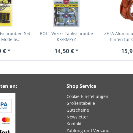
dschrauben-Set
BOLT Works Tankschraube
ZETA Alumini
Modelle,...
KX/RM/YZ
hinten für 
 € *
14,50 € *
15,9
ten an:
Shop Service
Cookie-Einstellungen
Größentabelle
Gutscheine
Newsletter
Kontakt
Zahlung und Versand