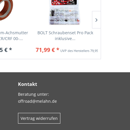
um-Achsmutter
BOLT Schraubenset Pro Pack
BOLT Schraub
CR/CRF 00-...
inklusive...
für Husqva
5 € *
71,99 € *
69,9
79,95 € *
Kontakt
Beratung unter:
offroad@melahn.de
Vertrag widerrufen