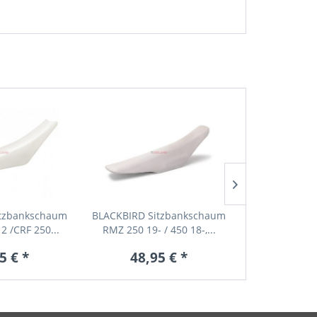
itzbankschaum
BLACKBIRD Sitzbankschaum
BLACKBIRD S
2 /CRF 250...
RMZ 250 19- / 450 18-,...
für KTM EXC
5 € *
48,95 € *
48,9