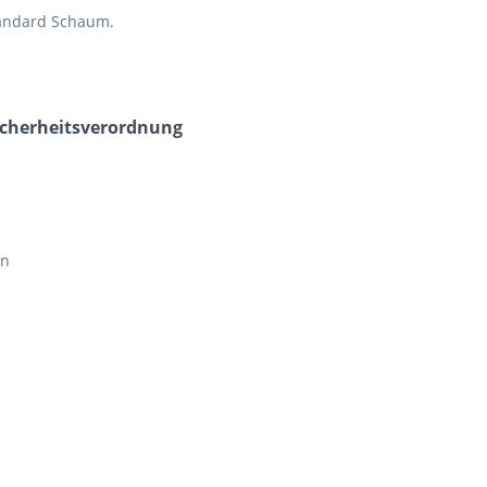
tandard Schaum.
icherheits­verordnung
en