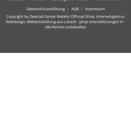
Datenschutzerklärung
AGB
Impressum
Copyright by Zweirad Center Melahn Offroad Shop,
Internetagentur,
Webdesign, Webentwicklung aus Lübeck - jamp internetlösungen
© -
Alle Rechte vorbehalten